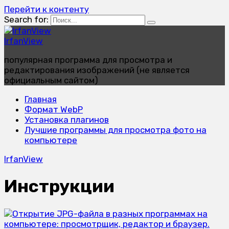
Перейти к контенту
Search for:
IrfanView
популярная программа для просмотра и
редактирования изображений (не является
официальным сайтом)
Главная
Формат WebP
Установка плагинов
Лучшие программы для просмотра фото на
компьютере
IrfanView
Инструкции